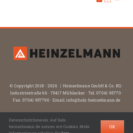
© Copyright 2018 -
2026 | Heinzelmann GmbH & Co. KG ·
Industriestraße 66 · 75417 Mühlacker · Tel. 07041 95770 ·
Fax. 07041 957790 · Email. info@holz-heinzelmann.de
Datenschutzhinweis: Auf holz-
Facebook
Instagram
X
Houzz.de
OK
heinzelmann.de nutzen wir Cookies. Mehr