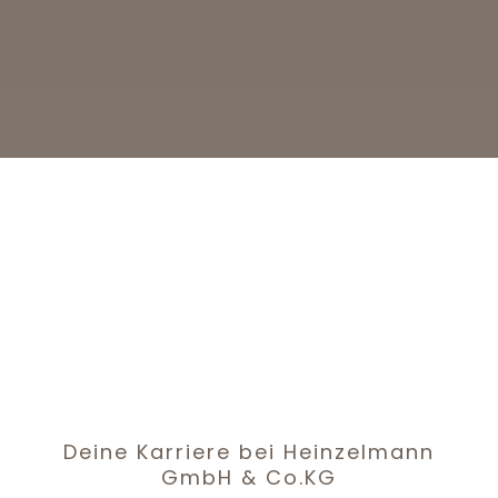
Zimmerei
Glasfacharbeiter
(m|w|d)
Deine Karriere bei Heinzelmann
GmbH & Co.KG