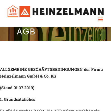
Skip
to
content
AGB
ALLGEMEINE GESCHÄFTSBEDINGUNGEN der Firma
Heinzelmann GmbH & Co. KG
(Stand 01.07.2019)
1. Grundsätzliches
Es gilt deutsches Recht. Die AGB gelten unabhängig