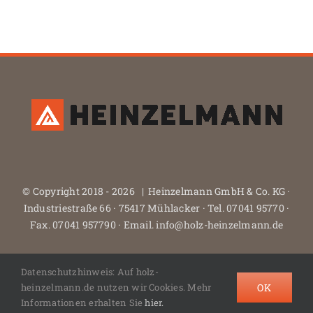
© Copyright 2018 -
2026 | Heinzelmann GmbH & Co. KG ·
Industriestraße 66 · 75417 Mühlacker · Tel. 07041 95770 ·
Fax. 07041 957790 · Email. info@holz-heinzelmann.de
Datenschutzhinweis: Auf holz-
Facebook
Instagram
X
Houzz.de
OK
heinzelmann.de nutzen wir Cookies. Mehr
Informationen erhalten Sie
hier.