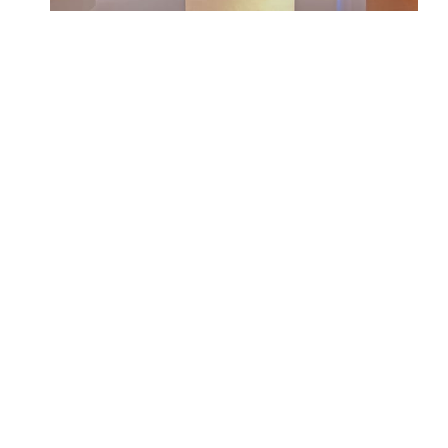
„Der Innenausbau der
Verkaufsräume von
Speick erwies sich als
Projekt, in dem
planerische
Gründlichkeit,
terminliche
Verlässlichkeit und
handwerkliche Präzision
vom Beginn der ersten
Planungen bis zur