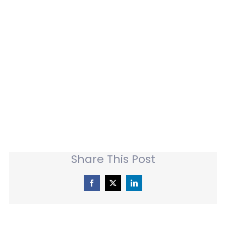
informieren, gerne
erarbeiten wir mit
Ihnen zusammen ein
Angebot.“
Ihr Matthias Fleig
Share This Post
Facebook
X
LinkedIn