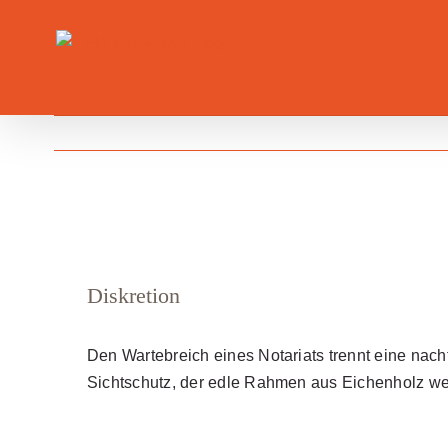
Skip
to
content
Diskretion
Den Wartebreich eines Notariats trennt eine nach
Sichtschutz, der edle Rahmen aus Eichenholz wer