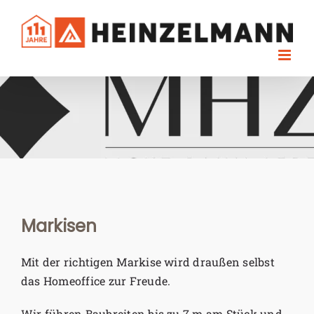
Skip
to
content
Markisen
Mit der richtigen Markise wird draußen selbst
das Homeoffice zur Freude.
Wir führen Baubreiten bis zu 7 m am Stück und