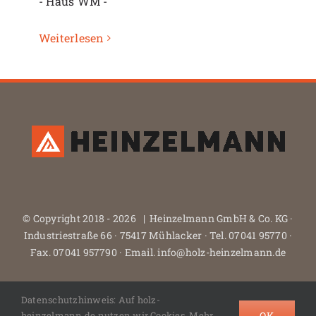
- Haus WM -
Weiterlesen
© Copyright 2018 -
2026 | Heinzelmann GmbH & Co. KG ·
Industriestraße 66 · 75417 Mühlacker · Tel. 07041 95770 ·
Fax. 07041 957790 · Email. info@holz-heinzelmann.de
Datenschutzhinweis: Auf holz-
Facebook
Instagram
X
Houzz.de
OK
heinzelmann.de nutzen wir Cookies. Mehr