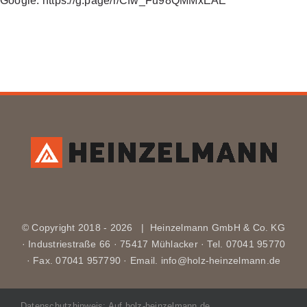
Google: https://g.page/r/Cfw_Fu98QMMxEAE
© Copyright 2018 -
2026 | Heinzelmann GmbH & Co. KG
· Industriestraße 66 · 75417 Mühlacker · Tel. 07041 95770
· Fax. 07041 957790 · Email. info@holz-heinzelmann.de
Datenschutzhinweis: Auf holz-heinzelmann.de