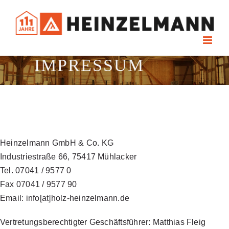
Skip
to
content
IMPRESSUM
Heinzelmann GmbH & Co. KG
Industriestraße 66, 75417 Mühlacker
Tel. 07041 / 9577 0
Fax 07041 / 9577 90
Email: info[at]holz-heinzelmann.de
Vertretungsberechtigter Geschäftsführer: Matthias Fleig